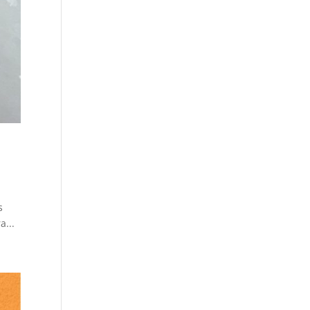
s
a...