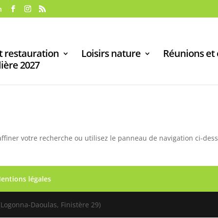
h
 restauration
Loisirs nature
Réunions et
lière 2027
ffiner votre recherche ou utilisez le panneau de navigation ci-des
entions légales
(Logonna-Daoulas, Finistère 29)